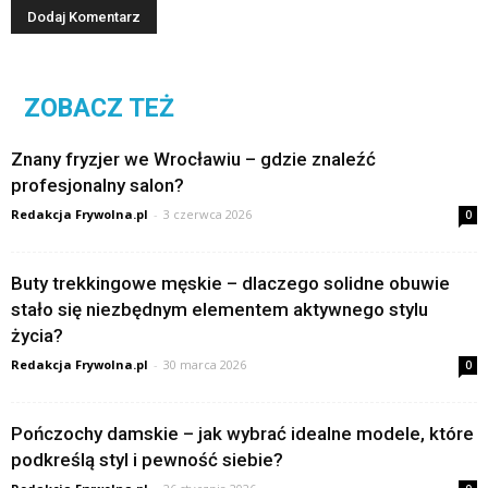
ZOBACZ TEŻ
Znany fryzjer we Wrocławiu – gdzie znaleźć
profesjonalny salon?
Redakcja Frywolna.pl
-
3 czerwca 2026
0
Buty trekkingowe męskie – dlaczego solidne obuwie
stało się niezbędnym elementem aktywnego stylu
życia?
Redakcja Frywolna.pl
-
30 marca 2026
0
Pończochy damskie – jak wybrać idealne modele, które
podkreślą styl i pewność siebie?