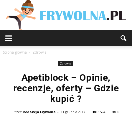
Strona główna
Zdrowie
Zdrowie
Apetiblock – Opinie,
recenzje, oferty – Gdzie
kupić ?
Przez
Redakcja Frywolna
-
11 grudnia 2017
1594
0