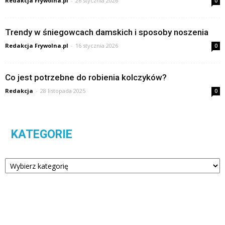
Redakcja Frywolna.pl
-
26 stycznia 2026
0
Trendy w śniegowcach damskich i sposoby noszenia
Redakcja Frywolna.pl
-
16 stycznia 2026
0
Co jest potrzebne do robienia kolczyków?
Redakcja
-
28 listopada 2025
0
KATEGORIE
Kategorie