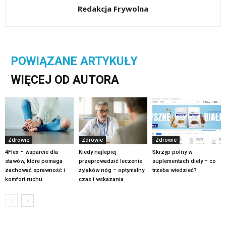
Redakcja Frywolna
POWIĄZANE ARTYKUŁY
WIĘCEJ OD AUTORA
Zdrowie
Zdrowie
Zdrowie
4Flex – wsparcie dla
Kiedy najlepiej
Skrzyp polny w
stawów, które pomaga
przeprowadzić leczenie
suplementach diety – co
zachować sprawność i
żylaków nóg – optymalny
trzeba wiedzieć?
komfort ruchu
czas i wskazania