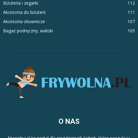
Biżuteria i zegarki
112
Akcesoria do biżuterii
111
Akcesoria obuwnicze
107
Bagaż podręczny, walizki
105
O NAS
Frywolna.pl to portal dla niezależnych kobiet, które poszukują