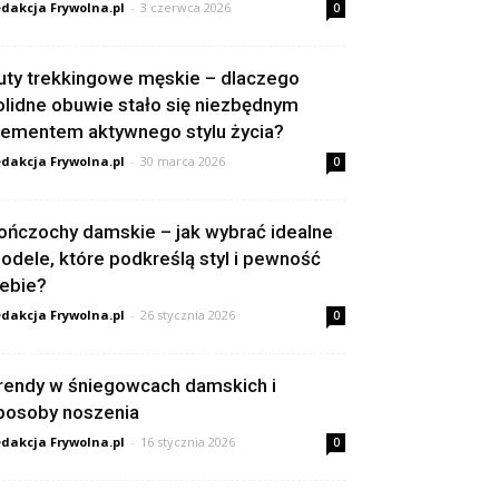
dakcja Frywolna.pl
-
3 czerwca 2026
0
uty trekkingowe męskie – dlaczego
olidne obuwie stało się niezbędnym
lementem aktywnego stylu życia?
dakcja Frywolna.pl
-
30 marca 2026
0
ończochy damskie – jak wybrać idealne
odele, które podkreślą styl i pewność
iebie?
dakcja Frywolna.pl
-
26 stycznia 2026
0
rendy w śniegowcach damskich i
posoby noszenia
dakcja Frywolna.pl
-
16 stycznia 2026
0