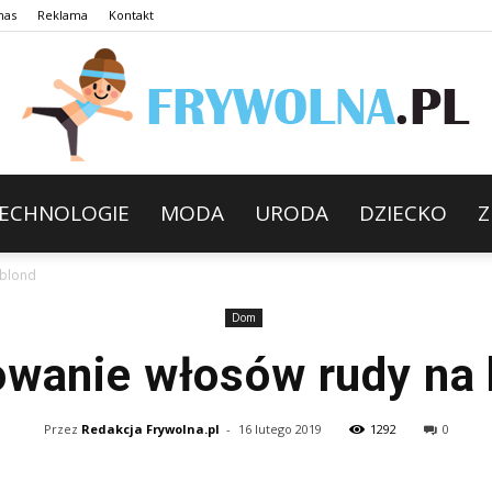
nas
Reklama
Kontakt
ECHNOLOGIE
MODA
URODA
DZIECKO
Z
 blond
Dom
owanie włosów rudy na 
Przez
Redakcja Frywolna.pl
-
16 lutego 2019
1292
0