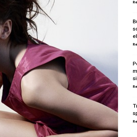
Re
B
s
e
Re
P
m
s
Re
T
s
Re