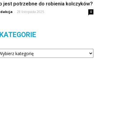
o jest potrzebne do robienia kolczyków?
dakcja
-
28 listopada 2025
0
KATEGORIE
tegorie