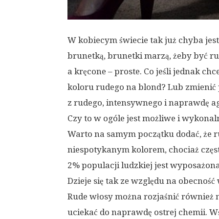
W kobiecym świecie tak już chyba jest 
brunetką, brunetki marzą, żeby być ru
a kręcone – proste. Co jeśli jednak c
koloru rudego na blond? Lub zmienić 
z rudego, intensywnego i naprawdę ag
Czy to w ogóle jest możliwe i wykonal
Warto na samym początku dodać, że ru
niespotykanym kolorem, chociaż częst
2% populacji ludzkiej jest wyposażon
Dzieje się tak ze względu na obecność
Rude włosy można rozjaśnić również n
uciekać do naprawdę ostrej chemii. W