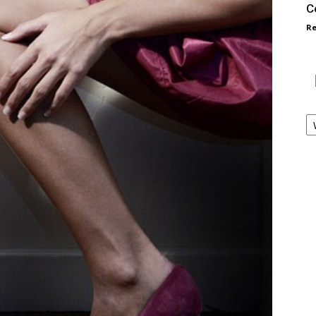
C
Re
Ka