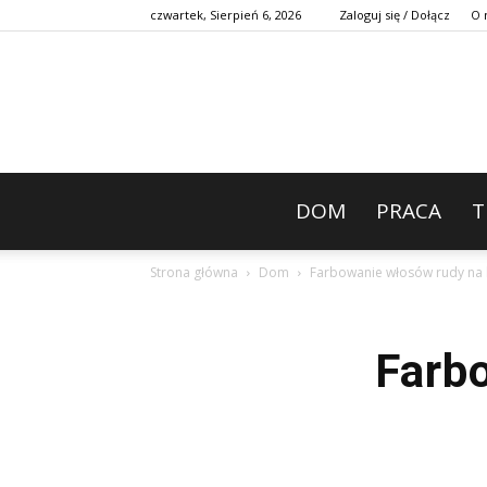
czwartek, Sierpień 6, 2026
Zaloguj się / Dołącz
O 
DOM
PRACA
T
Strona główna
Dom
Farbowanie włosów rudy na
Farb