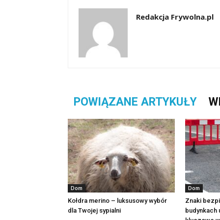
Redakcja Frywolna.pl
POWIĄZANE ARTYKUŁY
W
Dom
Dom
Kołdra merino – luksusowy wybór
Znaki bezp
dla Twojej sypialni
budynkach u