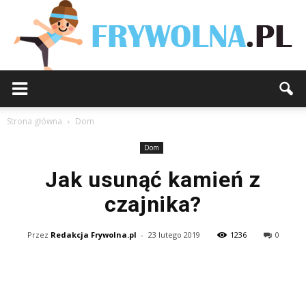
Strona główna
Dom
Dom
Jak usunąć kamień z
czajnika?
Przez
Redakcja Frywolna.pl
-
23 lutego 2019
1236
0