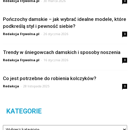
Redakcja Frywolna.pl
-
30 marca 2026
0
Pończochy damskie – jak wybrać idealne modele, które
podkreślą styl i pewność siebie?
Redakcja Frywolna.pl
-
26 stycznia 2026
0
Trendy w śniegowcach damskich i sposoby noszenia
Redakcja Frywolna.pl
-
16 stycznia 2026
0
Co jest potrzebne do robienia kolczyków?
Redakcja
-
28 listopada 2025
0
KATEGORIE
Kategorie