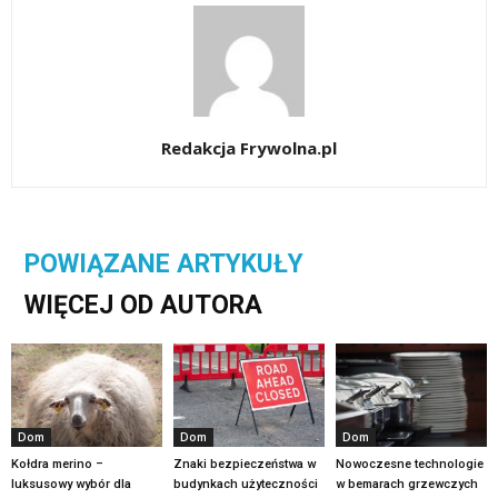
Redakcja Frywolna.pl
POWIĄZANE ARTYKUŁY
WIĘCEJ OD AUTORA
Dom
Dom
Dom
Kołdra merino –
Znaki bezpieczeństwa w
Nowoczesne technologie
luksusowy wybór dla
budynkach użyteczności
w bemarach grzewczych