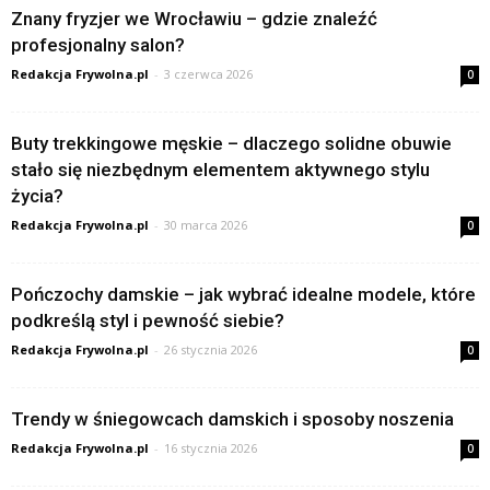
Znany fryzjer we Wrocławiu – gdzie znaleźć
profesjonalny salon?
Redakcja Frywolna.pl
-
3 czerwca 2026
0
Buty trekkingowe męskie – dlaczego solidne obuwie
stało się niezbędnym elementem aktywnego stylu
życia?
Redakcja Frywolna.pl
-
30 marca 2026
0
Pończochy damskie – jak wybrać idealne modele, które
podkreślą styl i pewność siebie?
Redakcja Frywolna.pl
-
26 stycznia 2026
0
Trendy w śniegowcach damskich i sposoby noszenia
Redakcja Frywolna.pl
-
16 stycznia 2026
0