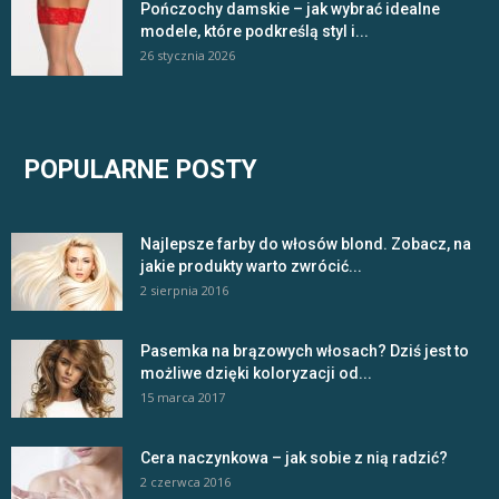
Pończochy damskie – jak wybrać idealne
modele, które podkreślą styl i...
26 stycznia 2026
POPULARNE POSTY
Najlepsze farby do włosów blond. Zobacz, na
jakie produkty warto zwrócić...
2 sierpnia 2016
Pasemka na brązowych włosach? Dziś jest to
możliwe dzięki koloryzacji od...
15 marca 2017
Cera naczynkowa – jak sobie z nią radzić?
2 czerwca 2016