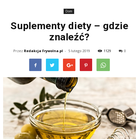
Dom
Suplementy diety – gdzie
znaleźć?
Przez
Redakcja Frywolna.pl
-
5 lutego 2019
1129
0