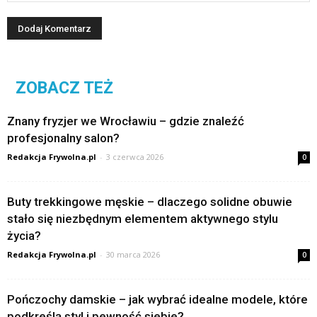
ZOBACZ TEŻ
Znany fryzjer we Wrocławiu – gdzie znaleźć
profesjonalny salon?
Redakcja Frywolna.pl
-
3 czerwca 2026
0
Buty trekkingowe męskie – dlaczego solidne obuwie
stało się niezbędnym elementem aktywnego stylu
życia?
Redakcja Frywolna.pl
-
30 marca 2026
0
Pończochy damskie – jak wybrać idealne modele, które
podkreślą styl i pewność siebie?