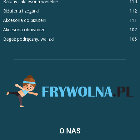
Balony i akcesoria weselne
114
Biżuteria i zegarki
112
Akcesoria do biżuterii
111
Akcesoria obuwnicze
107
Bagaż podręczny, walizki
105
O NAS