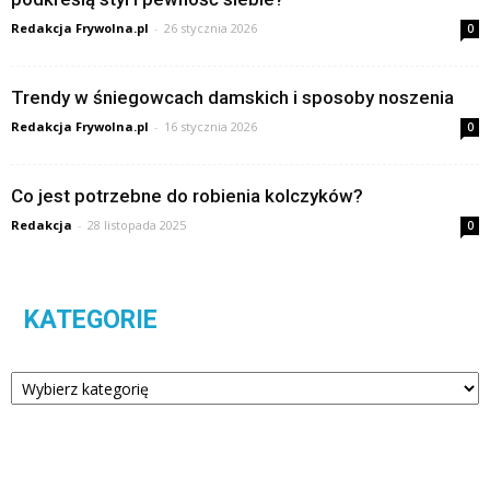
Redakcja Frywolna.pl
-
26 stycznia 2026
0
Trendy w śniegowcach damskich i sposoby noszenia
Redakcja Frywolna.pl
-
16 stycznia 2026
0
Co jest potrzebne do robienia kolczyków?
Redakcja
-
28 listopada 2025
0
KATEGORIE
Kategorie