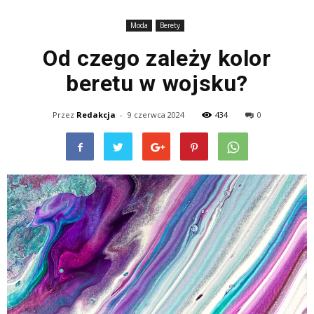
Moda
Berety
Od czego zależy kolor
beretu w wojsku?
Przez
Redakcja
-
9 czerwca 2024
434
0