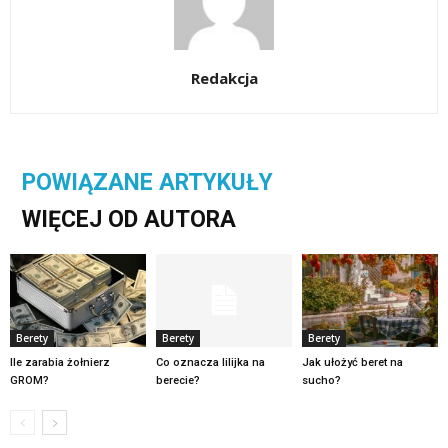
Redakcja
POWIĄZANE ARTYKUŁY
WIĘCEJ OD AUTORA
Berety
Berety
Berety
Ile zarabia żołnierz
Co oznacza lilijka na
Jak ułożyć beret na
GROM?
berecie?
sucho?