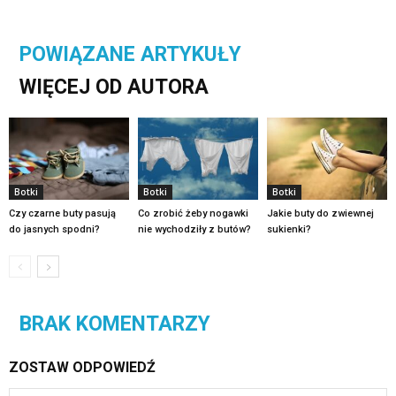
POWIĄZANE ARTYKUŁY
WIĘCEJ OD AUTORA
Botki
Botki
Botki
Czy czarne buty pasują
Co zrobić żeby nogawki
Jakie buty do zwiewnej
do jasnych spodni?
nie wychodziły z butów?
sukienki?
BRAK KOMENTARZY
ZOSTAW ODPOWIEDŹ