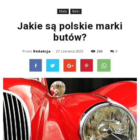
Moda
Botki
Jakie są polskie marki
butów?
Przez
Redakcja
-
27 czerwca 2025
266
0