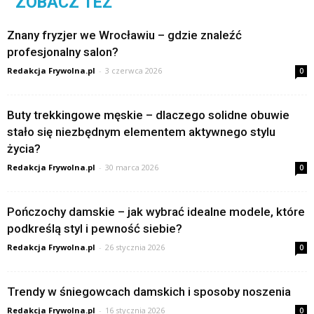
ZOBACZ TEŻ
Znany fryzjer we Wrocławiu – gdzie znaleźć
profesjonalny salon?
Redakcja Frywolna.pl
-
3 czerwca 2026
0
Buty trekkingowe męskie – dlaczego solidne obuwie
stało się niezbędnym elementem aktywnego stylu
życia?
Redakcja Frywolna.pl
-
30 marca 2026
0
Pończochy damskie – jak wybrać idealne modele, które
podkreślą styl i pewność siebie?
Redakcja Frywolna.pl
-
26 stycznia 2026
0
Trendy w śniegowcach damskich i sposoby noszenia
Redakcja Frywolna.pl
-
16 stycznia 2026
0