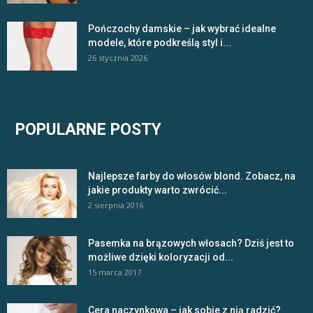
Pończochy damskie – jak wybrać idealne
modele, które podkreślą styl i...
26 stycznia 2026
POPULARNE POSTY
Najlepsze farby do włosów blond. Zobacz, na
jakie produkty warto zwrócić...
2 sierpnia 2016
Pasemka na brązowych włosach? Dziś jest to
możliwe dzięki koloryzacji od...
15 marca 2017
Cera naczynkowa – jak sobie z nią radzić?