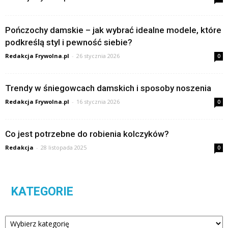
Pończochy damskie – jak wybrać idealne modele, które
podkreślą styl i pewność siebie?
Redakcja Frywolna.pl
-
26 stycznia 2026
0
Trendy w śniegowcach damskich i sposoby noszenia
Redakcja Frywolna.pl
-
16 stycznia 2026
0
Co jest potrzebne do robienia kolczyków?
Redakcja
-
28 listopada 2025
0
KATEGORIE
Kategorie