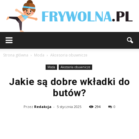
Strona główna
Moda
Akcesoria obuwnicze
Moda
Akcesoria obuwnicze
Jakie są dobre wkładki do
butów?
Przez
Redakcja
-
5 stycznia 2025
294
0