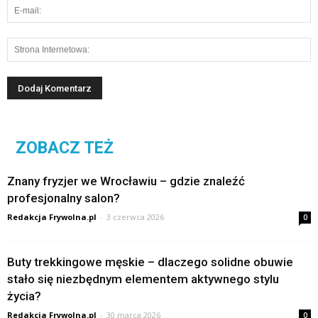
ZOBACZ TEŻ
Znany fryzjer we Wrocławiu – gdzie znaleźć
profesjonalny salon?
Redakcja Frywolna.pl
-
3 czerwca 2026
0
Buty trekkingowe męskie – dlaczego solidne obuwie
stało się niezbędnym elementem aktywnego stylu
życia?
Redakcja Frywolna.pl
-
30 marca 2026
0