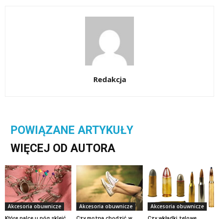
Redakcja
POWIĄZANE ARTYKUŁY
WIĘCEJ OD AUTORA
Akcesoria obuwnicze
Akcesoria obuwnicze
Akcesoria obuwnicze
Które palce u nóg skleić
Czy można chodzić w
Czy wkładki żelowe