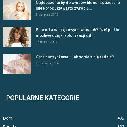
Najlepsze farby do włosów blond. Zobacz, na
jakie produkty warto zwrócić...
2 sierpnia 2016
Pasemka na brązowych włosach? Dziś jest to
możliwe dzięki koloryzacji od...
15 marca 2017
Cera naczynkowa – jak sobie z nią radzić?
2 czerwca 2016
POPULARNE KATEGORIE
Dom
405
Porady
152