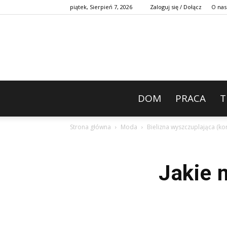
piątek, Sierpień 7, 2026
Zaloguj się / Dołącz
O nas
DOM
PRACA
T
Strona główna
Moda
Bielizna wyszczuplająca (ko
Jakie 