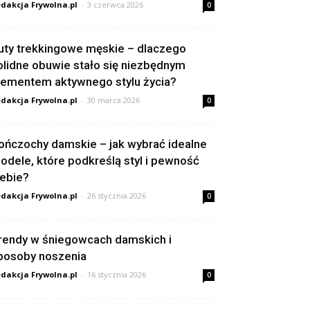
dakcja Frywolna.pl
-
3 czerwca 2026
0
uty trekkingowe męskie – dlaczego
olidne obuwie stało się niezbędnym
lementem aktywnego stylu życia?
dakcja Frywolna.pl
-
30 marca 2026
0
ończochy damskie – jak wybrać idealne
odele, które podkreślą styl i pewność
iebie?
dakcja Frywolna.pl
-
26 stycznia 2026
0
rendy w śniegowcach damskich i
posoby noszenia
dakcja Frywolna.pl
-
16 stycznia 2026
0