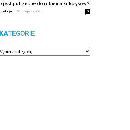
o jest potrzebne do robienia kolczyków?
dakcja
-
28 listopada 2025
0
KATEGORIE
tegorie