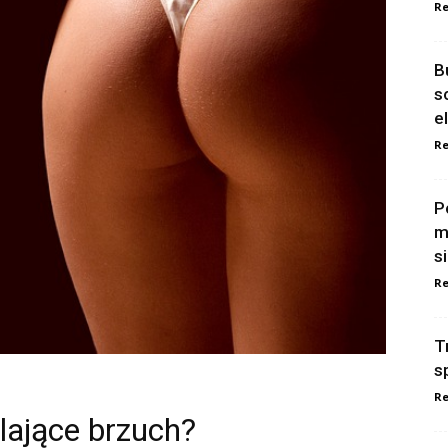
Re
B
s
e
Re
P
m
s
Re
T
s
Re
lające brzuch?