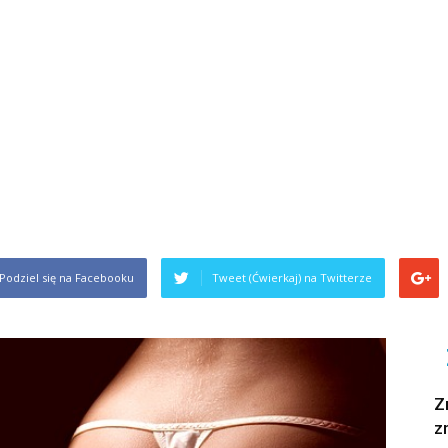
Podziel się na Facebooku
Tweet (Ćwierkaj) na Twitterze
Z
z