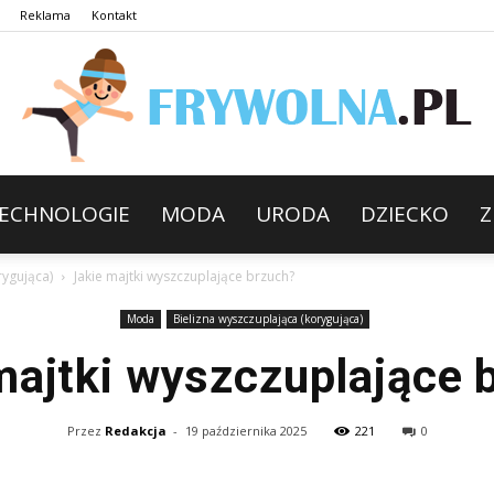
Reklama
Kontakt
ECHNOLOGIE
MODA
URODA
DZIECKO
Z
rygująca)
Jakie majtki wyszczuplające brzuch?
Moda
Bielizna wyszczuplająca (korygująca)
majtki wyszczuplające 
Przez
Redakcja
-
19 października 2025
221
0