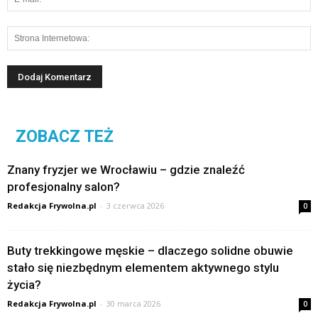
ZOBACZ TEŻ
Znany fryzjer we Wrocławiu – gdzie znaleźć
profesjonalny salon?
Redakcja Frywolna.pl
-
3 czerwca 2026
0
Buty trekkingowe męskie – dlaczego solidne obuwie
stało się niezbędnym elementem aktywnego stylu
życia?
Redakcja Frywolna.pl
-
30 marca 2026
0