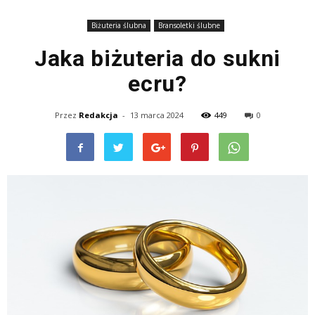
Biżuteria ślubna
Bransoletki ślubne
Jaka biżuteria do sukni
ecru?
Przez
Redakcja
-
13 marca 2024
449
0