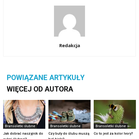
Redakcja
POWIĄZANE ARTYKUŁY
WIĘCEJ OD AUTORA
Bransoletki ślubne
Bransoletki ślubne
Bransoletki ślubne
Jak dobrać naszyjnik do
Czy buty do ślubu muszą
Co to jest za kolor Ivory?