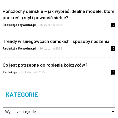
Pończochy damskie – jak wybrać idealne modele, które
podkreślą styl i pewność siebie?
Redakcja Frywolna.pl
-
26 stycznia 2026
0
Trendy w śniegowcach damskich i sposoby noszenia
Redakcja Frywolna.pl
-
16 stycznia 2026
0
Co jest potrzebne do robienia kolczyków?
Redakcja
-
28 listopada 2025
0
KATEGORIE
Kategorie