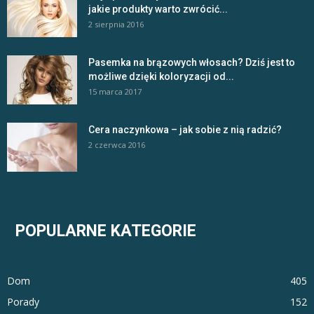
jakie produkty warto zwrócić...
2 sierpnia 2016
Pasemka na brązowych włosach? Dziś jest to
możliwe dzięki koloryzacji od...
15 marca 2017
Cera naczynkowa – jak sobie z nią radzić?
2 czerwca 2016
POPULARNE KATEGORIE
Dom
405
Porady
152