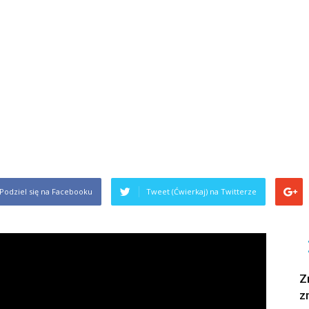
Podziel się na Facebooku
Tweet (Ćwierkaj) na Twitterze
Z
z