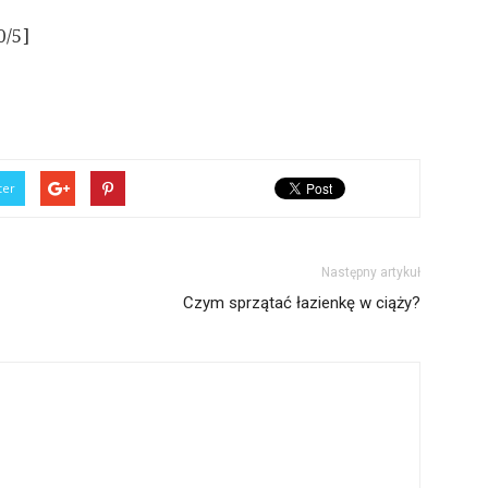
0/5]
ter
Następny artykuł
Czym sprzątać łazienkę w ciąży?