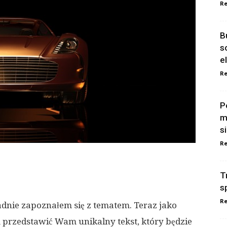
Re
B
s
e
Re
P
m
s
Re
T
s
Re
adnie zapoznałem się z tematem. Teraz jako
m przedstawić Wam unikalny tekst, który będzie