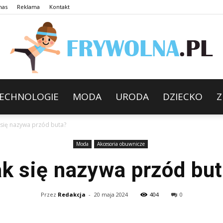
nas
Reklama
Kontakt
ECHNOLOGIE
MODA
URODA
DZIECKO
Z
 się nazywa przód buta?
Moda
Akcesoria obuwnicze
k się nazywa przód bu
Przez
Redakcja
-
20 maja 2024
404
0