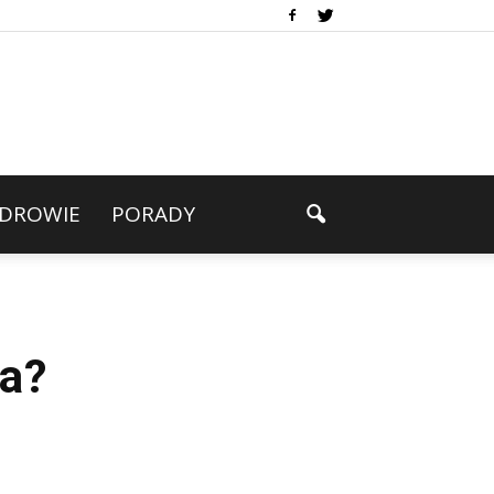
DROWIE
PORADY
ta?