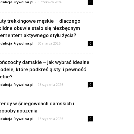
dakcja Frywolna.pl
-
3 czerwca 2026
0
uty trekkingowe męskie – dlaczego
olidne obuwie stało się niezbędnym
lementem aktywnego stylu życia?
dakcja Frywolna.pl
-
30 marca 2026
0
ończochy damskie – jak wybrać idealne
odele, które podkreślą styl i pewność
iebie?
dakcja Frywolna.pl
-
26 stycznia 2026
0
rendy w śniegowcach damskich i
posoby noszenia
dakcja Frywolna.pl
-
16 stycznia 2026
0