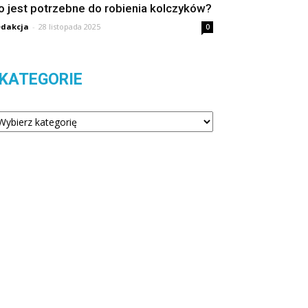
o jest potrzebne do robienia kolczyków?
dakcja
-
28 listopada 2025
0
KATEGORIE
tegorie