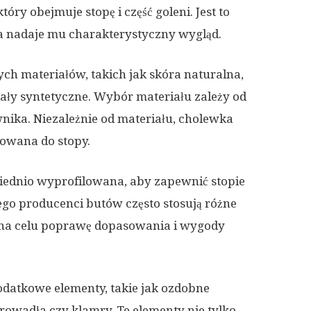
óry obejmuje stopę i część goleni. Jest to
ra nadaje mu charakterystyczny wygląd.
h materiałów, takich jak skóra naturalna,
iały syntetyczne. Wybór materiału zależy od
wnika. Niezależnie od materiału, cholewka
owana do stopy.
iednio wyprofilowana, aby zapewnić stopie
ego producenci butów często stosują różne
ą na celu poprawę dopasowania i wygody
datkowe elementy, takie jak ozdobne
rowadła czy klamry. Te elementy nie tylko