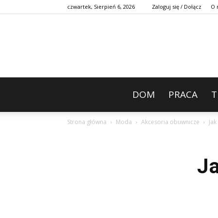
czwartek, Sierpień 6, 2026
Zaloguj się / Dołącz
O 
DOM
PRACA
T
Strona główna
Moda
Akcesoria obuwnicze
Jak
Ja