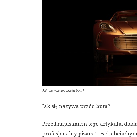
Jak się nazywa przód buta?
Jak się nazywa przód buta?
Przed napisaniem tego artykułu, dokł
profesjonalny pisarz treści, chciałby