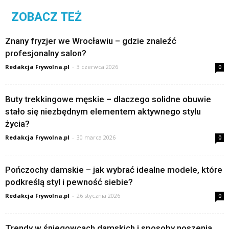
ZOBACZ TEŻ
Znany fryzjer we Wrocławiu – gdzie znaleźć
profesjonalny salon?
Redakcja Frywolna.pl
-
3 czerwca 2026
0
Buty trekkingowe męskie – dlaczego solidne obuwie
stało się niezbędnym elementem aktywnego stylu
życia?
Redakcja Frywolna.pl
-
30 marca 2026
0
Pończochy damskie – jak wybrać idealne modele, które
podkreślą styl i pewność siebie?
Redakcja Frywolna.pl
-
26 stycznia 2026
0
Trendy w śniegowcach damskich i sposoby noszenia