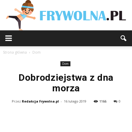
Strona główna
Dom
Dom
Dobrodziejstwa z dna
morza
Przez
Redakcja Frywolna.pl
-
16 lutego 2019
1166
0