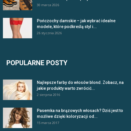
30 marca 2026
Pończochy damskie – jak wybrać idealne
modele, które podkreślą styl i...
26 stycznia 2026
POPULARNE POSTY
Najlepsze farby do włosów blond. Zobacz, na
jakie produkty warto zwrócić...
2 sierpnia 2016
Pasemka na brązowych włosach? Dziś jest to
możliwe dzięki koloryzacji od...
15 marca 2017