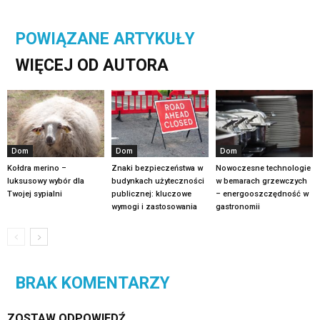
POWIĄZANE ARTYKUŁY
WIĘCEJ OD AUTORA
Dom
Dom
Dom
Kołdra merino –
Znaki bezpieczeństwa w
Nowoczesne technologie
luksusowy wybór dla
budynkach użyteczności
w bemarach grzewczych
Twojej sypialni
publicznej: kluczowe
– energooszczędność w
wymogi i zastosowania
gastronomii
BRAK KOMENTARZY
ZOSTAW ODPOWIEDŹ