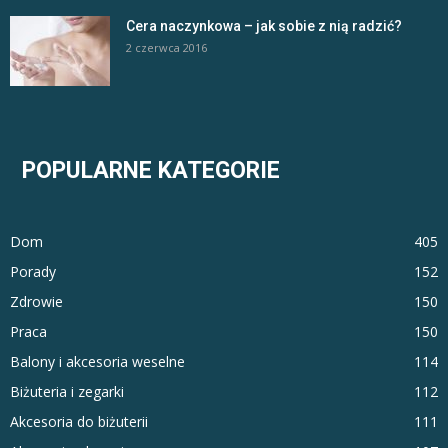
Cera naczynkowa – jak sobie z nią radzić?
2 czerwca 2016
POPULARNE KATEGORIE
Dom
405
Porady
152
Zdrowie
150
Praca
150
Balony i akcesoria weselne
114
Biżuteria i zegarki
112
Akcesoria do biżuterii
111