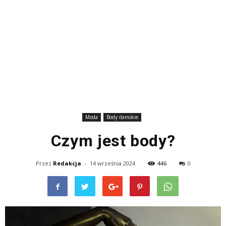
Moda
Body damskie
Czym jest body?
Przez
Redakcja
-
14 września 2024
446
0