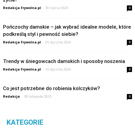
Redakcja Frywolna.pl
-
30 marca 2026
0
Pończochy damskie – jak wybrać idealne modele, które
podkreślą styl i pewność siebie?
Redakcja Frywolna.pl
-
26 stycznia 2026
0
Trendy w śniegowcach damskich i sposoby noszenia
Redakcja Frywolna.pl
-
16 stycznia 2026
0
Co jest potrzebne do robienia kolczyków?
Redakcja
-
28 listopada 2025
0
KATEGORIE