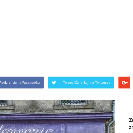
Podziel się na Facebooku
Tweet (Ćwierkaj) na Twitterze
Z
z