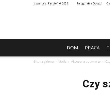
czwartek, Sierpień 6, 2026
Zaloguj się / Dołącz
O 
DOM
PRACA
T
Strona główna
Moda
Akcesoria obuwnicze
Czy
Czy s