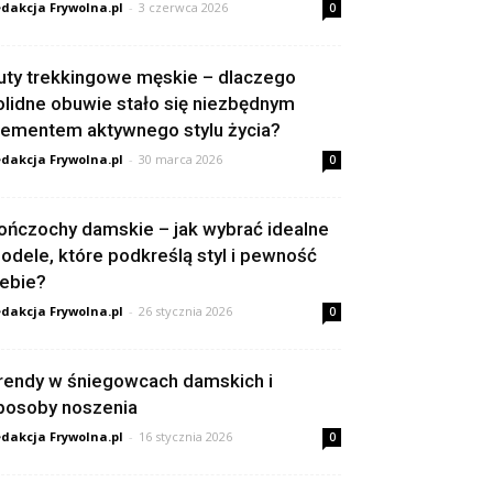
dakcja Frywolna.pl
-
3 czerwca 2026
0
uty trekkingowe męskie – dlaczego
olidne obuwie stało się niezbędnym
lementem aktywnego stylu życia?
dakcja Frywolna.pl
-
30 marca 2026
0
ończochy damskie – jak wybrać idealne
odele, które podkreślą styl i pewność
iebie?
dakcja Frywolna.pl
-
26 stycznia 2026
0
rendy w śniegowcach damskich i
posoby noszenia
dakcja Frywolna.pl
-
16 stycznia 2026
0