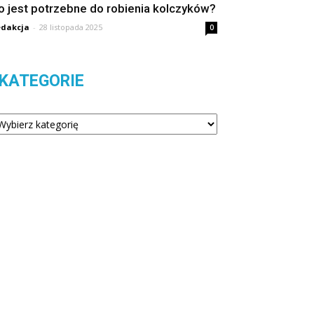
o jest potrzebne do robienia kolczyków?
dakcja
-
28 listopada 2025
0
KATEGORIE
tegorie