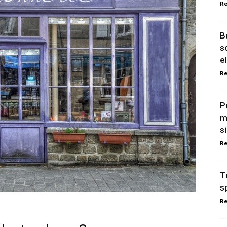
Re
B
s
e
Re
P
m
s
Re
T
s
Re