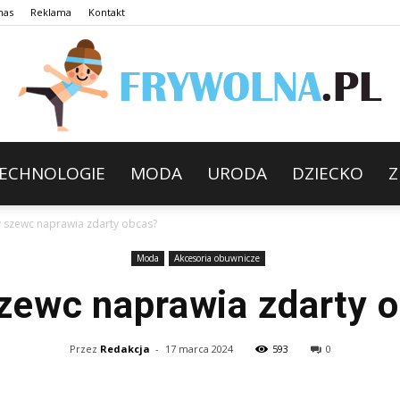
nas
Reklama
Kontakt
ECHNOLOGIE
MODA
URODA
DZIECKO
Z
 szewc naprawia zdarty obcas?
Moda
Akcesoria obuwnicze
zewc naprawia zdarty 
Przez
Redakcja
-
17 marca 2024
593
0