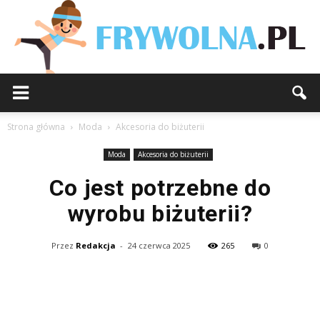
Strona główna
Moda
Akcesoria do biżuterii
Moda
Akcesoria do biżuterii
Co jest potrzebne do
wyrobu biżuterii?
Przez
Redakcja
-
24 czerwca 2025
265
0