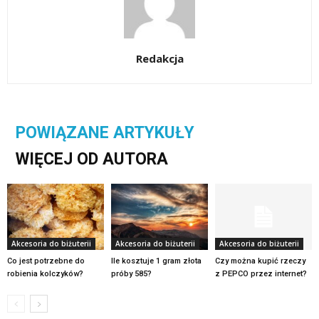
Redakcja
POWIĄZANE ARTYKUŁY
WIĘCEJ OD AUTORA
Akcesoria do biżuterii
Akcesoria do biżuterii
Akcesoria do biżuterii
Co jest potrzebne do
Ile kosztuje 1 gram złota
Czy można kupić rzeczy
robienia kolczyków?
próby 585?
z PEPCO przez internet?