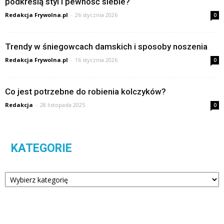
podkreślą styl i pewność siebie?
Redakcja Frywolna.pl
-
26 stycznia 2026
0
Trendy w śniegowcach damskich i sposoby noszenia
Redakcja Frywolna.pl
-
16 stycznia 2026
0
Co jest potrzebne do robienia kolczyków?
Redakcja
-
28 listopada 2025
0
KATEGORIE
Kategorie